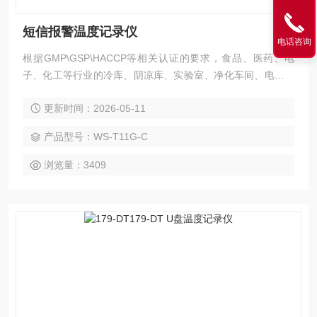
短信报警温度记录仪
电话咨询
根据GMP\GSP\HACCP等相关认证的要求，食品、医药、电
子、化工等行业的冷库、阴凉库、实验室、净化车间、电子封
装材料仓库、运输车等等环境都需要温度的自动监测和记录，
更新时间：2026-05-11
短信报警温度记录仪实现了24小时无人监测的目的，一旦温度
超限，就会向管理员发送报警短信，及时采取安全措施，以免
产品型号：WS-T11G-C
造成不必要的损失。
浏览量：3409