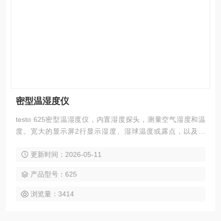
密型温湿度仪
testo 625密型温湿度仪，内置湿度探头，测量空气湿度和温
度。宽大的显示屏2行显示湿度、湿球温度或露点，以及温
度。在测量一些难以触及的部位时，可以拔下湿度探头，外接
更新时间：2026-05-11
带电缆的探头手柄（选配）。显示温度、相对湿度、湿球温度
和露点
产品型号：625
浏览量：3414