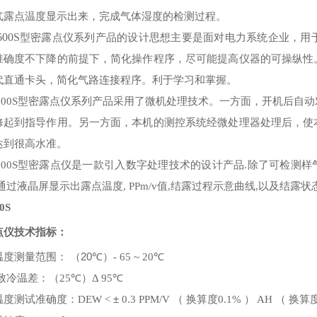
气露点温度显示出来，完成气体湿度的检测过程。
600S
型密露点仪系列产品的设计思想主要是面对电力系统企业，用
准确度不下降的前提下，简化操作程序，尽可能提高仪器的可操纵性
代直通卡头，简化气路连接程序。利于学习和掌握。
型密露点仪系列产品采用了微机处理技术。一方面，开机后自动
600S
修起到指导作用。另一方面，本机的测控系统经微处理器处理后，使
达到很高水准。
型密露点仪是一款引入数字处理技术的设计产品
除了可检测样
600S
.
通过液晶屏显示出露点温度
值
结露过程示意曲线
以及结露状
, PPm/v
,
,
0S
点仪技术指标：
温度测量范围：
（20
℃
℃
）- 65 ~ 20
大致冷温差：
℃
℃
（25
）Δ 95
温度测试准确度：
±
换算度
换算
DEW <
0.3 PPM/V （
0.1% ） AH （