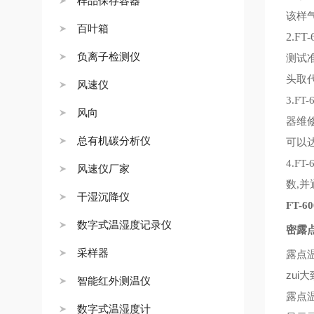
样品保存容器
该样
百叶箱
2.FT-
负离子检测仪
测试
头取
风速仪
3.FT-
风向
器维
总有机碳分析仪
可以
4.FT-
风速仪厂家
数
并
,
干湿沉降仪
FT-60
数字式温湿度记录仪
密露
采样器
露点
zui
智能红外测温仪
露点
数字式温湿度计