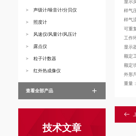
显示
声级计/噪音计/分贝仪
样气
样气
照度计
可重
风速仪/风量计/风压计
工作
露点仪
显示
额定
粒子计数器
额定
红外热成像仪
外形
重量
查看全部产品
技术文章