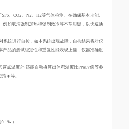
于
、
、
、
等气体检测。在确保基本功能、
SF6
CO2
N2
H2
。例如取消强制加热和强制致冷等不常用键，以快速插
对系统进行自检，如本系统出现故障，自检结果将对仪
本产品的测试稳定性和重复性能表现上佳，仪器准确度
气露点温度外
还能自动换算出体积湿度比
值等参
,
PPm/v
态指示等。
度
0.1% ）