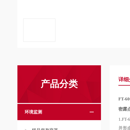
详细
产品分类
FT-60
密露
环境监测
1.FT-
并形