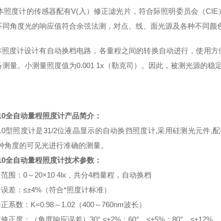
度计的传感器配有V(入）修正滤光片，符合际照明委员会（CIE
不同角度光的响应值符合余弦法测，对点、线、面光源及各种不同颜
度计设计有自动换档电路，各量程之间的转换自动进行，使用方便
备测量。小测量照度值为0.001 1x（勒克司）。因此，被测光源的
10
全自动量程照度计
产品简介：
10
型照度计是
31/2
位液晶显示的自动换挡照度计
,
采用硅测光元件
,
配
种角度的可见光进行准确的测量。
10
全自动量程照度计
技术参数：
量范围：
0
～
20×10 4lx
，共分
4
档量程，自动换档
量误差：
≤±4%（
符合*照度计标准
）
修正系数：
K=0.98
～
1.02（400
～
760nm
波长
）
弦修正度：
（
角度响应误差
）30°,≤±2%
；
60°
，
≤±5%
；
80°
，
≤±12%