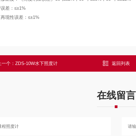
劳误差：
≤±1%
值再现性误差：
≤±1%
上一个：
ZDS-10W水下照度计
返回列表
在线留言