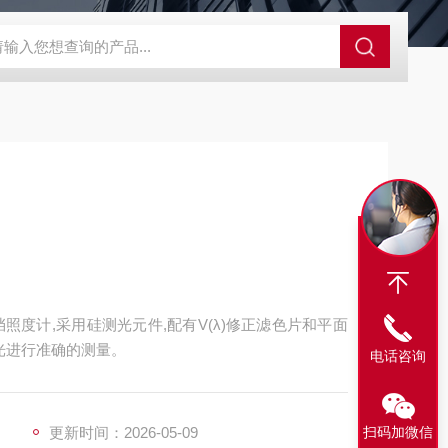
SBD-100B SBD-100D成都漏氯报警仪 漏氯报警器 漏氯检测仪
换挡照度计,采用硅测光元件,配有V(λ)修正滤色片和平面
光进行准确的测量。
电话咨询
扫码加微信
更新时间：2026-05-09