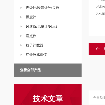
5.
疲
声级计/噪音计/分贝仪
6.
示
照度计
风速仪/风量计/风压计
露点仪
粒子计数器
红外热成像仪
查看全部产品
技术文章