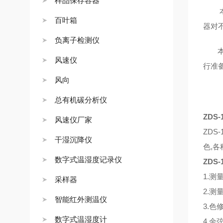
样品保存容器
本照
百叶箱
器对
负离子检测仪
本照
风速仪
行准
风向
总有机碳分析仪
ZDS-
风速仪厂家
ZDS-
干湿沉降仪
色
,
各
数字式温湿度记录仪
ZDS-
1.
测
采样器
2.
测
智能红外测温仪
3.
色
数字式温湿度计
4.
余