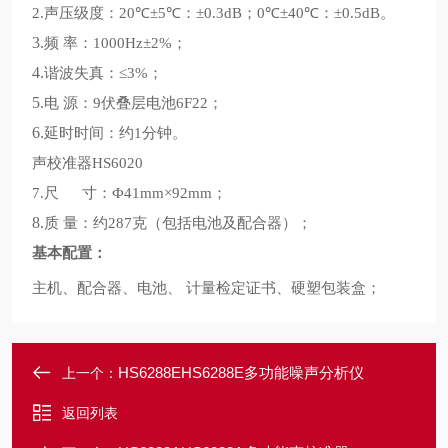
声压级度：
℃
℃：
；
℃
℃：
。
2.
20
±5
±0.3dB
0
±40
±0.5dB
3.
频
率：
；
1000Hz±2%
4.
谐波失真：
；
≤3%
5.
电
源：
伏叠层电池
；
9
6F22
6.
延时时间：约
分钟。
1
声校准器
HS6020
尺
寸：
；
7.
Ф41mm×92mm
8.
质
量：约
克
包括电池及配合器
；
287
（
）
基本配置：
主机、配合器、电池、
计量检定证书、硬塑包装盒；
HS6288EHS6288E多功能噪声分析仪
上一个：
返回列表