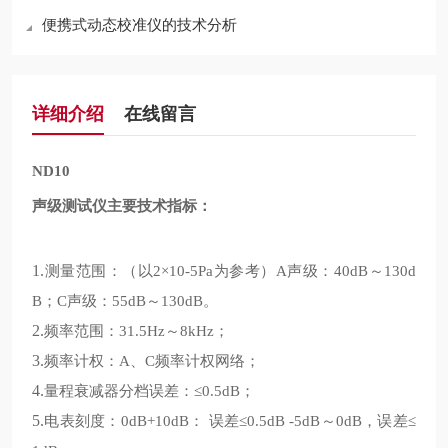
便携式动态校准仪的技术分析
详细介绍
在线留言
ND10
声级测试仪主要技术指标：
1.
测量范围：
以
为参考
声级：
～
（
2×10-5Pa
）A
40dB
130d
；
声级：
～
。
B
C
55dB
130dB
2.
频率范围：
～
；
31.5Hz
8kHz
3.
频率计权：
、
频率计权网络；
A
C
4.
量程衰减器分档误差：
；
≤0.5dB
5.
电表刻度：
：
误差
～
，误差
0dB+10dB
≤0.5dB -5dB
0dB
≤