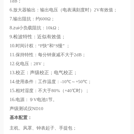
；
1dB
6.
放大器输出：输出电压
电表满刻度时
有效值；
（
）2V
7.
输出阻抗：约
；
600Ω
8.
zui小负载阻抗：
；
10kΩ
9.
检波特性：近似有效值；
10.
时间计权：
快
和
慢
；
“F
”
“S
”
11.
保持特性：每分钟衰减不大于
；
2dB
12.
化电压：
；
28V
13.
校正：声级校正；电气校正；
14.
使用条件：工作温度：
℃～
℃；
-10
+50
15.
相对湿度：不大于
℃时
；
80%（+40
）
16.
电源：９
电池
节。
V
1
声级测试仪
ND10
基本配置：
主机、风罩、钟表起子、手提包；