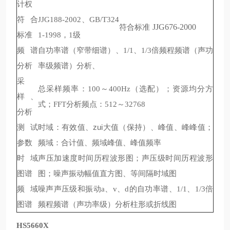
计权
符合
、
JJG188-2002
GB/T324
符合标准
JJG676-2000
标准
，
级
1-1998
1
频谱
自功率谱
窄带细谱
、
、
倍频程频谱
声功
（
）
1/1
1/3
（
分析
率级频谱
分析、
）
采
总采样频率：
～
选配
；资源均分方
100
400Hz（
）
样、
式；
分析频点：
～
FFT
512
32768
分析
测试
时域：有效值、zui大值
保持
、峰值、峰峰值；
（
）
参数
频域：合计值、频域峰值、峰值频率
时域
声压加速度时间历程波形图；声压级时间历程波形
图谱
图；噪声振动幅值直方图、等间隔时域图
频域
噪声声压级和振动
、
、
的自功率谱、
、
倍
a
v
d
1/1
1/3
图谱
频程频谱
声功率级
分析柱形或折线图
（
）
HS5660X