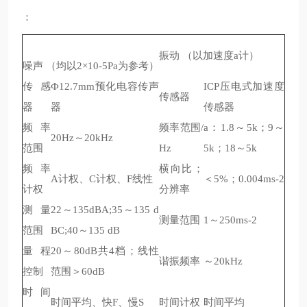
：
振动
以加速度
计
（
a
）
噪声
均以
为参考
（
2×10-5Pa
）
传感
预化电容传声
压电式加速度
Ф12.7mm
ICP
传感器
器
器
传感器
频率
频率范围
：
～
；
～
/
a
1.8
5k
9
～
20Hz
20kHz
范围
；
～
Hz
5k
18
5k
频率
横向比；
计权、
计权、
线性
＜
；
A
C
F
5%
0.004ms-2
计权
分辨率
测量
～
～
22
135dBA;35
135 d
测量范围
～
1
250ms-2
范围
～
BC;40
135 dB
量程
～
共
档；线性
20
80dB
4
谐振频率
～
20kHz
控制
范围＞
60dB
时间
时间平均、快
、慢
时间计权
时间平均
F
S