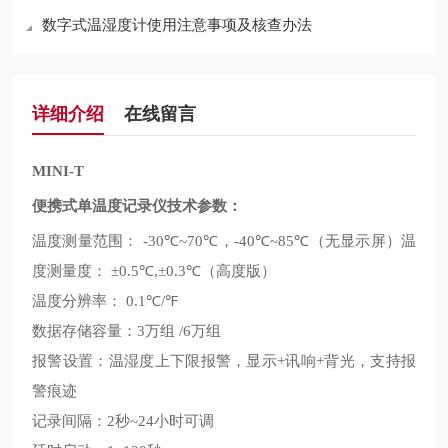
数字式温湿度计使用注意事项及核查办法
详细介绍
在线留言
MINI-T
便携式单温度记录仪技术参数：
温度测量范围：
℃
℃，
℃
℃
无显示屏
温
-30
~70
-40
~85
（
）
度测量度：
℃
℃
高度版
±0.5
,±0.3
（
）
温度分辨率：
℃
℉
0.1
/
数据存储容量：
万组
万组
3
/6
报警设置：温湿度上下限报警，显示
讯响
背光，支持报
+
+
警痕迹
记录间隔：
秒
小时可调
2
~24