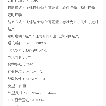
延时启动：
秒
1~120
启动模式：按键启动
软件可配置，软件启动，延时启动，
/
定时启动
结束方式：按键结束
软件可配置，存满为止，先出，定时
/
结束
定时启动
/
结束：任意时间开启
任意时间结束
通讯接口：
Mini USB2.0
电池型号：
锂电池
3.6V
×1
电池寿命：
年
1
保护等级：
IP60
存储环境：
℃
℃
-50
~90
配套软件：
ANALYSIS 3
类型：内置
外型尺寸：
86.2×64.2×25.4mm
显示区域：
LCD
41×30mm