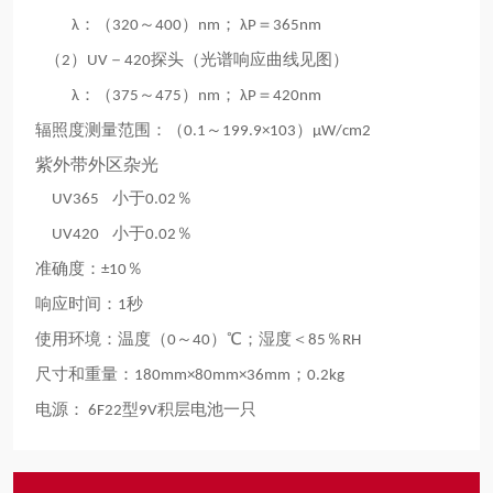
：
～
；
＝
λ
（320
400）nm
λP
365nm
（
）
－
探头（光谱响应曲线见图）
2
UV
420
：
～
；
＝
λ
（375
475）nm
λP
420nm
辐照度测量范围：
～
（0.1
199.9×103）μW/cm2
紫外带外区杂光
小于
％
UV365
0.02
小于
％
UV420
0.02
准确度：
％
±10
响应时间：
秒
1
使用环境：温度
～
℃；湿度＜
％
（0
40）
85
RH
尺寸和重量：
；
180mm×80mm×36mm
0.2kg
电源：
型
积层电池一只
6F22
9V