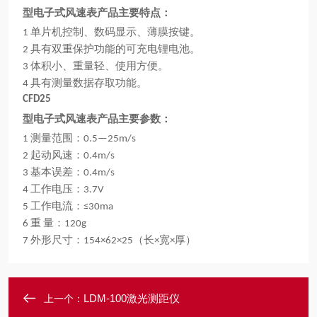
型电子式风速表产品主要特点：
单片机控制、数码显示、薄膜按键。
1
具有双重保护功能的可充电锂电池。
2
体积小、重量轻、使用方便。
3
具有测量数据存取功能。
4
CFD25
型电子式风速表产品主要参数：
测量范围：
1
0.5—25m/s
起动风速：
2
0.4m/s
基本误差：
3
0.4m/s
工作电压：
4
3.7V
工作电流：
5
≤30ma
重
量：
6
120g
外形尺寸：
（长
宽
厚
7
154×62×25
×
×
）
LDM-100激光测距仪
上一个：