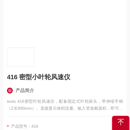
416 密型小叶轮风速仪
产品简介
testo 416密型叶轮风速仪，配备固定式叶轮探头，带伸缩手柄
（Z长890mm）。直接显示体积流量。输入管道截面积，即可计
算出体积流量。仪器具有时间段或多点平均值计算功能，用于计
算平均流量。可显示Z大值、Z小值，带读数保持功能。
产品型号：416