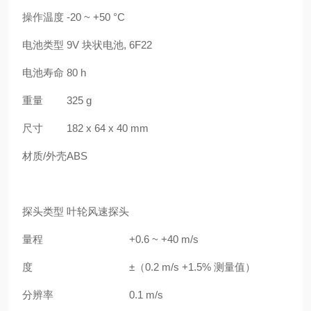
操作温度
-20 ~ +50 °C
电池类型
9V 块状电池, 6F22
电池寿命
80 h
重量
325 g
尺寸
182 x 64 x 40 mm
材质/外壳
ABS
探头类型 叶轮风速探头
量程
+0.6 ~ +40 m/s
度
±（0.2 m/s +1.5% 测量值）
分辨率
0.1 m/s