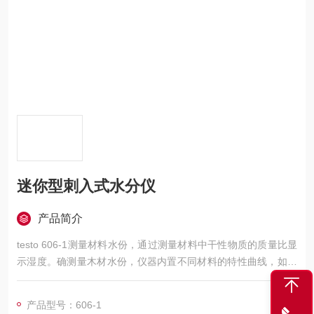
迷你型刺入式水分仪
产品简介
testo 606-1测量材料水份，通过测量材料中干性物质的质量比显
示湿度。确测量木材水份，仪器内置不同材料的特性曲线，如山
毛榉树、云杉、松树、橡树、枫树和枞树。仪器内置建材特性曲
线，亦可测量如水泥板、混凝土、石膏、水泥砂浆、石灰砂浆和
产品型号：606-1
砖头等