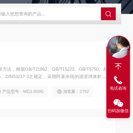
SBD-100B SBD-100D成都漏氯报警仪 漏氯报警器 漏氯检测仪
据GB/T21862、GB/T15223、GB/T6750、A
SO1675、DIN53217-3之规定，采用阿基米得的浸渍球体积置
准确的读取量测数值 液体：本机主要用于化工溶液、添
电话咨询
同构型溶液、漱口水、药剂、等各种高黏度、悬浮液、
产品型号：MDJ-300G
浏览量：2792
扫码加微信