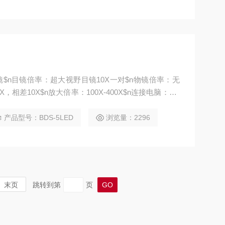
微镜$n目镜倍率：超大视野目镜10X一对$n物镜倍率：无
，相差10X$n放大倍率：100X-400X$n连接电脑：US
产品型号：BDS-5LED
浏览量：2296
末页
跳转到第
页