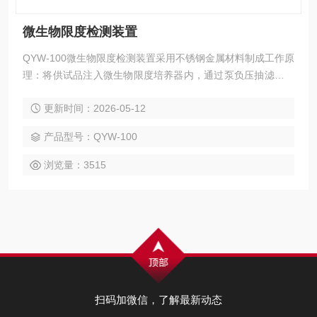
微生物限度检测装置
QYW-100微生物限度检测装置采用不锈钢金属材料制成工作原
理：将供试品注入微生物限度培养器内，通过泵负压抽滤，将
供试品中微生物截留在滤膜上，用取膜器取出滤膜，转移至配
更新时间：2026-05-12
置好的固体培养基上，菌面朝上，平贴。盖上盖子形成封闭的
培养盒，置于相应的恒温培养箱内培养并计数。
产品型号：QYW-100
浏览量：3515
扫码加微信，了解最新动态