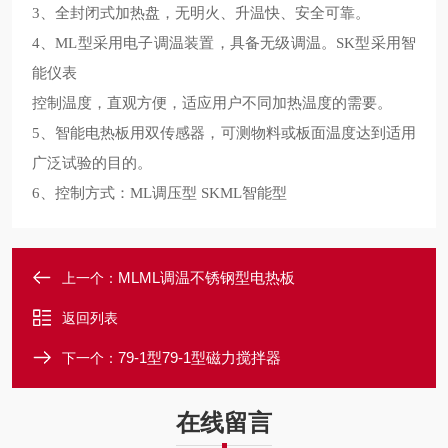
、全封闭式加热盘，无明火、升温快、安全可靠。
3
、
型采用电子调温装置，具备无级调温。
型采用智
4
ML
SK
能仪表
控制温度，直观方便，适应用户不同加热温度的需要。
、智能电热板用双传感器，可测物料或板面温度达到适用
5
广泛试验的目的。
、控制方式：
调压型
智能型
6
ML
SKML
MLML调温不锈钢型电热板
上一个：
返回列表
79-1型79-1型磁力搅拌器
下一个：
在线留言