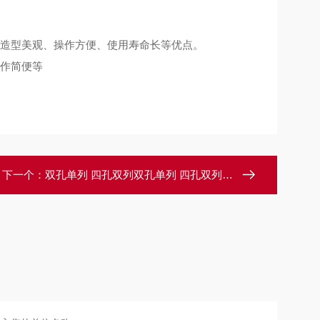
造型美观、操作方便、使用寿命长等优点。
作简便等
下一个：
双孔单列 四孔双列双孔单列 四孔双列电热恒温水浴锅特点：