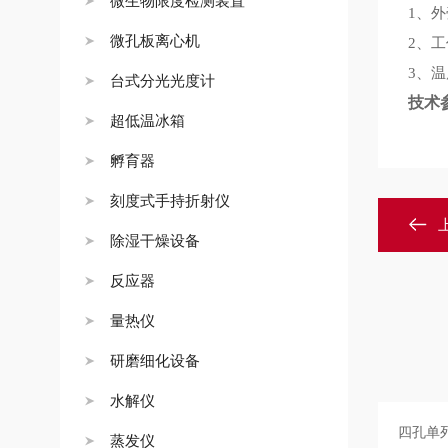
微生物限度检测装置
、外
1
微孔板离心机
、工
2
、温
3
台式分光光度计
技术
超低温冰箱
孵育器
刻度式手持折射仪
除湿干燥设备
反应器
量热仪
研磨细化设备
水解仪
蒸发仪