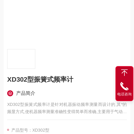
XD302型振簧式频率计
产品简介
电话咨询
XD302型振簧式频率计是针对机器振动频率测量而设计的,其*的
频显方式,使机器频率测量准确性变得简单而准确,主要用于气动工
具，振动压路机，工程机器，发动机，汽轮机，风机，电机，水
泵等运转机器的频率测量,该产品无需电源,经久耐用.
产品型号：XD302型