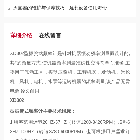
灭菌器的维护与保养技巧，延长设备使用寿命
详细介绍
在线留言
XD302
型振簧式频率计是针对机器振动频率测量而设计的
,
其*的频显方式
,
使机器频率测量准确性变得简单而准确
,
主
要用于气动工具，振动压路机，工程机器，发动机，汽轮
机，风机，电机，水泵等运转机器的频率测量
,
该产品无需
电源
,
经久耐用
.
XD302
型振簧式频率计主要技术指标：
1.
频率范围
:A
型
20HZ-57HZ（
转速
1200-3420RPM）,B
型
6
3HZ-100HZ（
转速
3780-6000RPM）
也可根据用户需求订