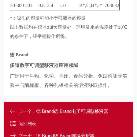
30-300
1.0
3
0.8
2.4
1.0
B*,C,H*,I*
703632
：吸头的容量可能小于移液器的容量
*
以上数据均在仪器zui大容量处，环境及水的温度处于
℃
20
的条件下，经平稳操作所得。
德
Brand
多道数字可调型移液器应用领域
广泛用于生物、化学、临床、食品分析、免疫检测等实
验中与酶标板、各种孔板相关的溶液移取操作。
德 Brand德 Brand电子可调型移液器
上一个：
返回列表
德 Brand德 Brand连续分配器
下一个：