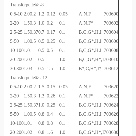
Transferpette® -8
0.5-10
2.0
0.2
1.2
0.12
0.05
A,N,F
703600
2-20
1.5
0.3
1.0
0.2
0.1
A,N,F*
703602
2.5-25
1.5
0.37
0.7
0,17
0.1
B,C,G*,H,I
703604
5-50
1.0
0.5
0.5
0.25
0.1
B,C,G*,H,I
703606
10-100
1.0
1
0.5
0.5
0.1
B,C,G*,H,I
703608
20-200
1.0
2
0.5
1
1.0
B,C,G*,H*,I
703610
30-300
1.0
3
0.5
1.5
1.0
B*,C,H*,I*
703612
Transferpette® - 12
0.5-10
2.0
0.2
1.5
0.15
0.05
A,N,F
703620
2-20
1.5
0.3
1.3
0.26
0.1
A,N,F*
703622
2.5-25
1.5
0.37
1.0
0.25
0.1
B,C,G*,H,I
703624
5-50
1.0
0.5
0.8
0.4
0.1
B,C,G*,H,I
703626
10-100
1.0
1
0.8
0.8
0.1
B,C,G*,H,I
703628
20-200
1.0
2
0.8
1.6
1.0
B,C,G*,H*,I
703630