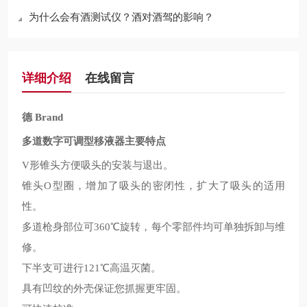
为什么会有酒测试仪？酒对酒驾的影响？
详细介绍
在线留言
德
Brand
多道数字可调型移液器主要特点
形锥头方便吸头的安装与退出。
V
锥头
型圈，增加了吸头的密闭性，扩大了吸头的适用
O
性。
多道枪身部位可
℃旋转，每个零部件均可单独拆卸与维
360
修。
下半支可进行
℃高温灭菌。
121
具有凹纹的外壳保证您抓握更牢固。