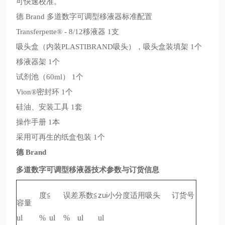
可快速校准。
德
多道数字可调型移液器标准配置
Brand
移液器
支
Transferpette® - 8/12
1
吸头盒
内装
吸头
，吸头盒装填架
个
（
PLASTIBRAND
）
1
移液器架
个
1
试剂池
个
（60ml） 1
密封环
个
Vion®
1
硅油、安装工具
套
1
操作手册
本
1
采用可再生的纸盒包装
个
1
德
Brand
多道数字可调型移液器技术参数与订货信息
度≦
误差系数≦
zui小分度
适用吸头
订货号
容量
ul
%
ul
%
ul
ul