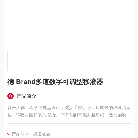
德 Brand多道数字可调型移液器
产品简介
符合人体工程学的外型设计，减少手部疲劳，耐腐蚀的玻璃活塞
柱，V-密封圈和吸头*适配，下部能耐高温并且纤细，透明的吸头
接嘴可看到污染，数字可调移液器容易校准，校准时不需要任何
工具。
产品型号：德 Brand