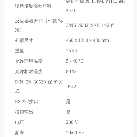
硼硅盐玻璃
钢
, FFPM, PTFE,
1.
物料接触部分材料
4571
反应容器开口
件数
标
（
/
3/NS 29/32 2/NS 14/23"
准
）
外形尺寸
460 x 1240 x 430 mm
重量
25 kg
允许环境温度
5 - 40 °C
允许相对湿度
80 %
保护方
DIN EN 60529
IP 42
式
接口
是
RS 232
模拟输出
是
电压
230 V
频率
50/60 Hz