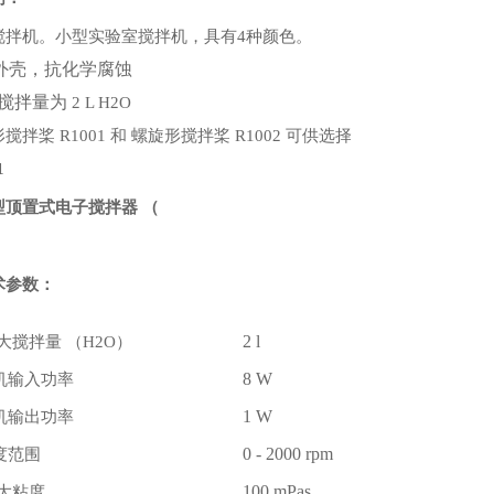
搅拌机。小型实验室搅拌机，具有
种颜色。
4
外壳，抗化学腐蚀
大搅拌量为
2 L H2O
形搅拌桨
和
螺旋形搅拌桨
可供选择
R1001
R1002
1
型顶置式电子搅拌器
（
）
术参数：
i大搅拌量
2 l
（H2O）
机输入功率
8 W
机输出功率
1 W
度范围
0 - 2000 rpm
i大粘度
100 mPas