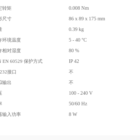
定转矩
0.008 Nm
形尺寸
86 x 89 x 175 mm
量
0.39 kg
许环境温度
5 - 40 °C
许相对湿度
80 %
保护方式
IP 42
N EN 60529
接口
不
232
拟输出
不
压
100 - 240 V
率
50/60 Hz
器输入功率
8 W