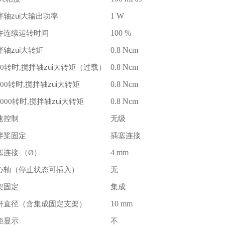
拌轴zui大输出功率
1 W
许连续运转时间
100 %
拌轴zui大转矩
0.8 Ncm
转时
搅拌轴zui大转矩
过载
0.8 Ncm
0
,
（
）
转时
搅拌轴zui大转矩
0.8 Ncm
00
,
转时
搅拌轴zui大转矩
0.8 Ncm
000
,
速控制
无级
拌桨固定
插塞连接
塞连接
4 mm
（Ø）
心轴
停止状态可插入
无
（
）
架固定
集成
杆直径
含集成固定支架
10 mm
（
）
矩显示
不