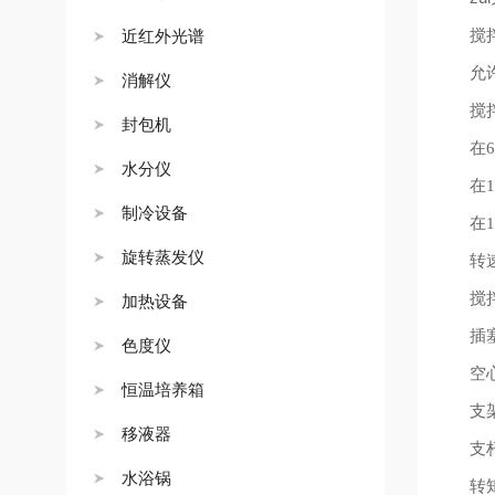
搅
近红外光谱
允
消解仪
搅
封包机
在
6
水分仪
在
1
制冷设备
在
1
旋转蒸发仪
转
搅
加热设备
插
色度仪
空
恒温培养箱
支
移液器
支
水浴锅
转