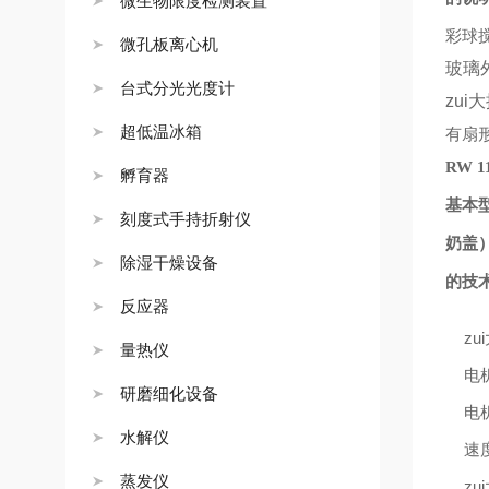
微生物限度检测装置
彩球
微孔板离心机
玻璃
台式分光光度计
zui
超低温冰箱
有扇
RW 1
孵育器
基本
刻度式手持折射仪
奶盖
除湿干燥设备
的技
反应器
zu
量热仪
电
研磨细化设备
电
水解仪
速
蒸发仪
zu