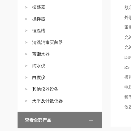
振荡器
额
外
搅拌器
重
恒温槽
允
清洗消毒灭菌器
允
蒸馏水器
DI
纯水仪
RS 
模
白度仪
电
其他仪器设备
频
天平及计数仪器
仪
查看全部产品