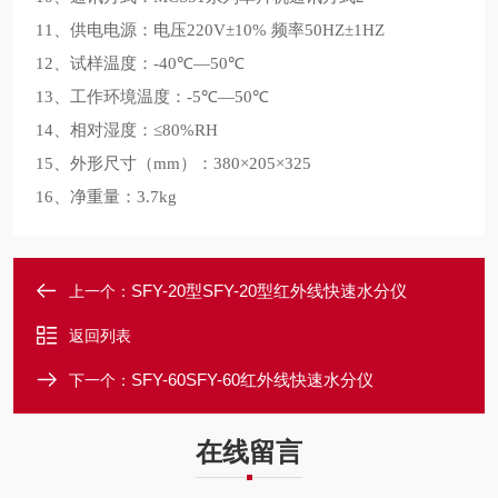
、供电电源：电压
频率
11
220V±10%
50HZ±1HZ
、试样温度：
℃
℃
12
-40
—50
、工作环境温度：
℃
℃
13
-5
—50
、相对湿度：
14
≤80%RH
、外形尺寸
：
15
（mm）
380×205×325
、净重量：
16
3.7kg
SFY-20型SFY-20型红外线快速水分仪
上一个：
返回列表
SFY-60SFY-60红外线快速水分仪
下一个：
在线留言