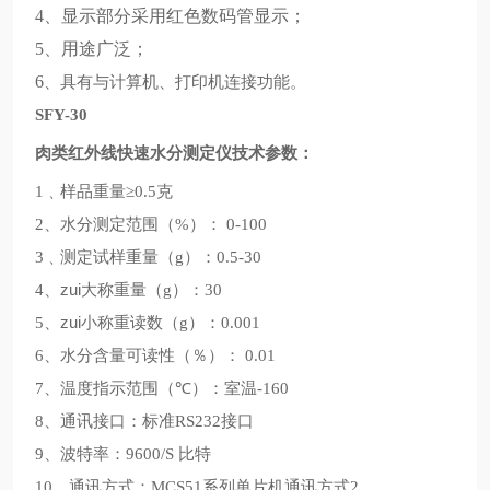
4
、显示部分采用红色数码管显示；
5
、用途广泛；
6
、具有与计算机、打印机连接功能。
SFY-30
肉类红外线快速水分测定仪技术参数：
﹑样品重量
克
1
≥0.5
、水分测定范围
：
2
（%）
0-100
﹑测定试样重量
：
3
（g）
0.5-30
、zui大称重量
：
4
（g）
30
、zui小称重读数
：
5
（g）
0.001
、水分含量可读性
％
：
6
（
）
0.01
、温度指示范围
℃
：室温
7
（
）
-160
、通讯接口：标准
接口
8
RS232
、波特率：
比特
9
9600/S
、通讯方式：
系列单片机通讯方式
10
MCS51
2