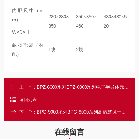
内胆尺寸（m
280×280×
350×350×
430×430×5
m）
350
460
20
W×D×H
载物托架（标
1块
2块
配）
BPZ-6000系列BPZ-6000系列电子半导体元件真空干燥
上一个：
返回列表
BPG-9000系列BPG-9000系列高温鼓风干燥箱（富士控制器进口）
下一个：
在线留言