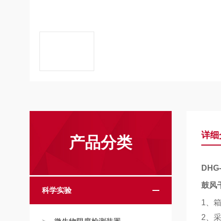
详细
产品分类
DHG-
鼓风
科学实验
1
、
2
、