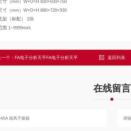
尺寸
（mm）W×D×H 600×500×750
尺寸
（mm）W×D×H 880×720×930
托架（标配）
2
块
范围
1~9999min\
上一个：
FA电子分析天平FA电子分析天平
返回列表
在线留言