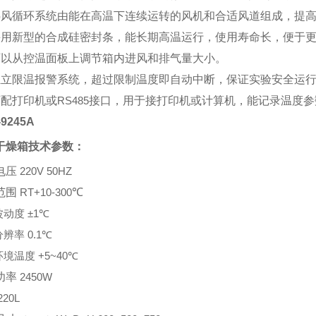
热风循环系统由能在高温下连续运转的风机和合适风道组成，提
采用新型的合成硅密封条，能长期高温运行，使用寿命长，便于
可以从控温面板上调节箱内进风和排气量大小。
独立限温报警系统，超过限制温度即自动中断，保证实验安全运
可配打印机或
RS485
接口，用于接打印机或计算机，能记录温度参
9245A
干燥箱技术参数：
电压
220V 50HZ
范围
RT+10-300
℃
波动度
±1
℃
分辨率
0.1
℃
环境温度
+5~40
℃
功率
2450W
220L