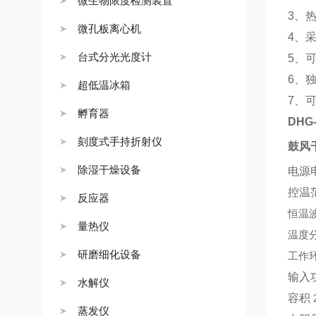
微生物限度检测装置
3
、
微孔板离心机
4
、
台式分光光度计
5
、
6
、
超低温冰箱
7
、
孵育器
DHG-
刻度式手持折射仪
鼓风
除湿干燥设备
电源
控温
反应器
恒温
量热仪
温度
研磨细化设备
工作
输入
水解仪
容积
蒸发仪