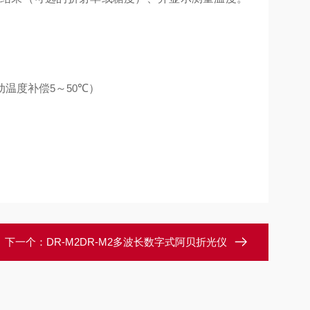
动温度补偿
5
～
50
℃）
下一个：
DR-M2DR-M2多波长数字式阿贝折光仪