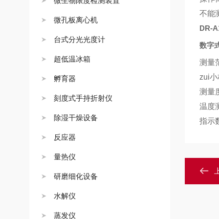
微生物限度检测装置
不能
微孔板离心机
DR-A
台式分光光度计
数字
超低温冰箱
测量
zu
孵育器
测量
刻度式手持折射仪
温度
除湿干燥设备
指示
反应器
量热仪
研磨细化设备
水解仪
蒸发仪