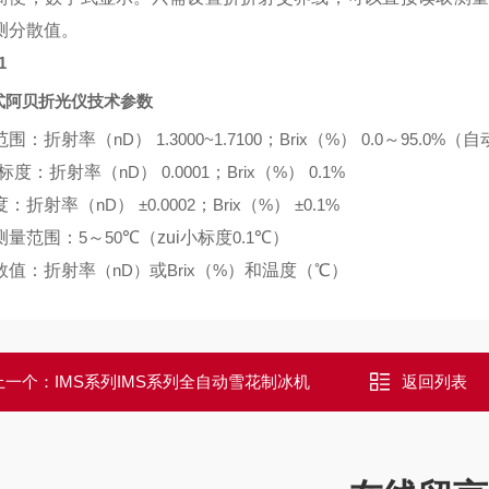
测分散值。
1
式阿贝折光仪技术参数
范围：折射率（
nD
）
1.3000~1.7100
；
Brix
（
%
）
0.0
～
95.0%
（自
i小标度：折射率（
nD
）
0.0001
；
Brix
（
%
）
0.1%
度：折射率（
nD
）
±0.0002
；
Brix
（
%
）
±0.1%
测量范围：
5
～
50
℃（zui小标度
0.1
℃）
数值：折射率
（nD）
或
Brix
（
%
）和温度（℃）
上一个：
IMS系列IMS系列全自动雪花制冰机
返回列表