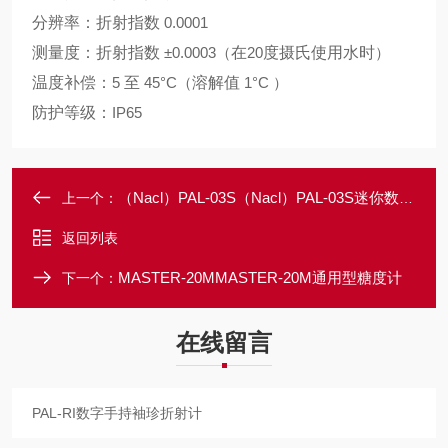
分辨率：折射指数
0.0001
测量度：折射指数
±0.0003（
在
20
度摄氏使用水时
）
温度补偿：
5
至
45°C（
溶解值
1°C ）
防护等级：
IP65
（Nacl）PAL-03S（Nacl）PAL-03S迷你数显型手持式盐度计
上一个：
返回列表
MASTER-20MMASTER-20M通用型糖度计
下一个：
在线留言