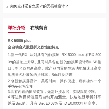
如何选择适合您需求的无损糖度计？
详细介绍
在线留言
RX-5000i-plus
全自动台式数显折光仪性能特点
1.
新一代
RX-I
系列具有的触摸屏
, RX-5000i-plus
在
RX-500
0α
的基础上升级
,
且同时具备创新的触摸屏设计和
USB
接
口，折光仪的新高度。此产品内置的恒温功能快速且高度
地测量各种液体的折射率，
Brix
以及浓度
:
2.
创新触摸屏设计，美观时尚，操作便捷，所有操作一个
手指头轻松实现
3.
具有内置的恒温装置，无需外接水浴，实现温度控制。
4.
等达到目标温度后自动开始测量。快速地显示折射率
以及
Brix
值。具有
Brix ±0.03%
及
nD ±0.00004
的高度。