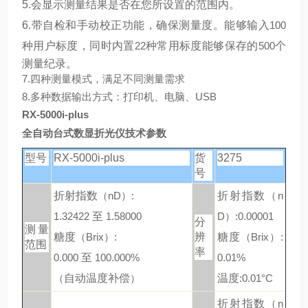
5.
会显示测量结果是否在您所设置的范围内。
6.
带自检和手动校正功能，确保测量度。能够输入
100
种用户标度，同时内置
22
种常用标度能够保存的
500
个
测量纪录。
7.
四种测量模式，满足不同测量需求
8.
多种数据输出方式：打印机、电脑、
USB
RX-5000i-plus
全自动台式数显折光仪技术参数
型号
RX-5000i-plus
货
3275
号
折射指数
（nD）:
折射指数
（n
1.32422
至
1.58000
D）:0.00001
分
测量
糖度
（Brix）:
辨
糖度
（Brix）:
范围
率
0.000
至
100.000%
0.01%
（
自动温度补偿
）
温度
:0.01°C
折射指数
（n