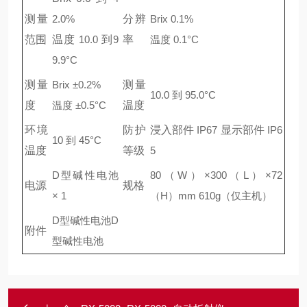
测量
2.0%
分辨
Brix 0.1%
范围
温度
10.0
到
9
率
温度
0.1°C
9.9°C
测量
Brix ±0.2%
测量
10.0
到
95.0°C
度
温度
±0.5°C
温度
环境
防护
浸入部件
IP67
显示部件
IP6
10
到
45°C
温度
等级
5
D
型碱性电池
80（W）×300（L）×72
电源
规格
× 1
（H）mm 610g（
仅主机
）
D
型碱性电池
D
附件
型碱性电池