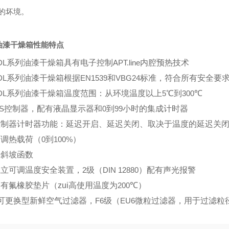
*的坏境。
油漆干燥箱性能特点
DL
系列油漆干燥箱具有电子控制
APT.line
内腔预热技术
DL
系列油漆干燥箱根据
EN1539
和
VBG24
标准，符合所有安全要
DL
系列油漆干燥箱温度范围：从环境温度以上
5
℃到
300
℃
S
控制器，配有液晶显示器和
0
到
99
小时的集成计时器
控制器计时器功能：延迟开启、延迟关闭、取决于温度的延迟关
可调热载荷（
0
到
100%
）
单斜坡函数
独立可调温度安全装置，
2
级（
DIN 12880
）配有声光报警
有氟橡胶垫片（zui高使用温度为
200
℃）
可更换型新鲜空气过滤器，
F6
级（
EU6
微粒过滤器，用于过滤粒