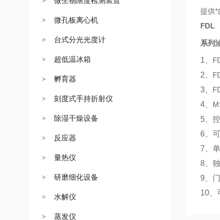
微生物限度检测装置
提供
微孔板离心机
FDL
台式分光光度计
系列
超低温冰箱
1
、
F
2
、
F
孵育器
3
、
F
刻度式手持折射仪
4
、
M
除湿干燥设备
5
、
6
、
反应器
7
、
量热仪
8
、
研磨细化设备
9
、门
10
、
水解仪
蒸发仪