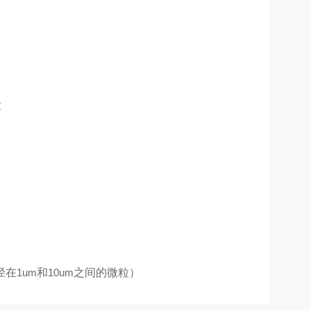
求
闭
径在
1um
和
10um
之间的微粒）