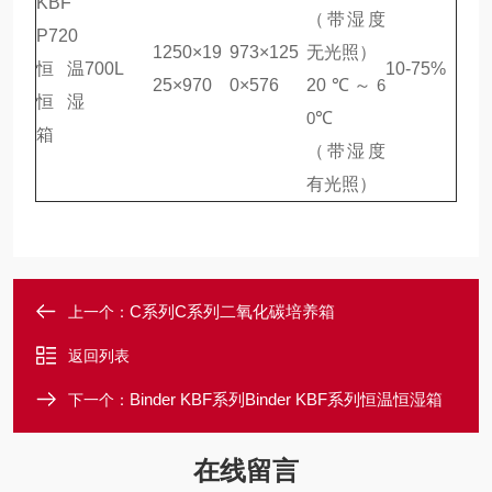
KBF
（带湿度
P720
1250×19
973×125
无光照）
恒温
700L
10-75%
25×970
0×576
20
℃～
6
恒湿
0
℃
箱
（带湿度
有光照）
C系列C系列二氧化碳培养箱
上一个：
返回列表
Binder KBF系列Binder KBF系列恒温恒湿箱
下一个：
在线留言