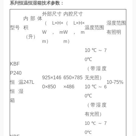
系列恒温恒湿箱技术参数：
外部尺寸
内腔尺寸
内部体
（
L×H×
（
L×H×
湿度范围
型号
积
温度范围
W
，
m
W
，
m
有照明
（升）
m
）
m
）
10
℃～
7
0
℃
KBF
（带湿度
P240
925×146
650×785
无光照）
恒温
247L
10-75%
0×850
×486
10
℃～
6
恒湿
0
℃
箱
（带湿度
有光照）
10
℃～
7
0
℃