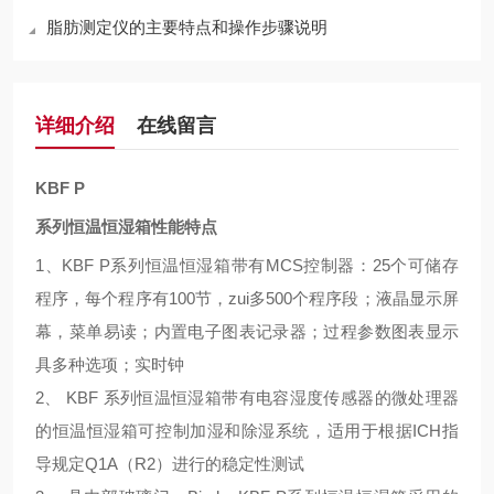
脂肪测定仪的主要特点和操作步骤说明
详细介绍
在线留言
KBF P
系列恒温恒湿箱性能特点
1
、
KBF P
系列恒温恒湿箱带有
MCS
控制器：
25
个可储存
程序，每个程序有
100
节，zui多
500
个程序段；液晶显示屏
幕，菜单易读；内置电子图表记录器；过程参数图表显示
具多种选项；实时钟
2
、
KBF
系列恒温恒湿箱带有电容湿度传感器的微处理器
的恒温恒湿箱可控制加湿和除湿系统，适用于根据
ICH
指
导规定
Q1A（R2）
进行的稳定性测试