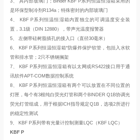
3
、 具内部玻璃门；
Binder KBF P
系列恒温恒湿箱采用的
是环保型制冷剂
R134a
；特殊密封的内部玻璃门
4
、
KBF P
系列恒温恒湿箱内置独立的可调温度安全装
置，
3.1
级（
DIN 12880
），带声光温度报警器
5
、 左侧带硅树脂插孔的接入口（直径
30
毫米）
6
、
KBF P
系列恒温恒湿箱*防爆炸保护软管，包括入水软
管和排水管；
2
只不锈钢搁架
7
、
KBF P
系列恒温恒湿箱有以太网或
RS422
接口用于通
讯软件
APT-COM
数据控制系统
8
、
KBF P
系列恒温恒湿箱有两个可以放置在不同位置的
灯匣，每个有
3
根纯白荧光灯管和两个
BINDER Q1B
协调光
荧光灯管组成，用于根据
ICH
指导规定
Q1B
，选项
2
所进行
的稳定性测试
9
、
KBF P
系列带有光量计控制测量
LQC（KBF LQC）
KBF P