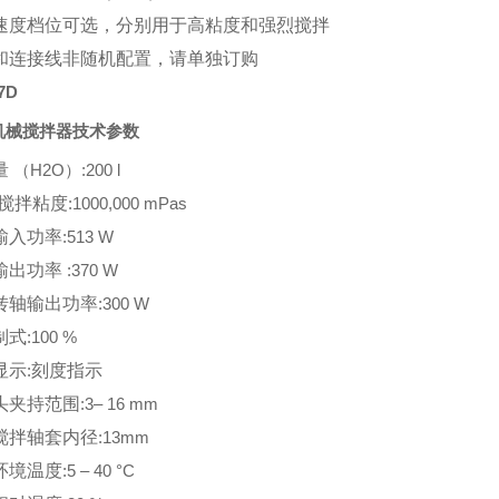
速度档位可选，分别用于高粘度和强烈搅拌
和连接线非随机配置，请单独订购
7D
机械搅拌器技术参数
量
（H2O）:200 l
大搅拌粘度
:1000,000 mPas
输入功率
:513 W
输出功率
:370 W
转轴输出功率
:300 W
制式
:100 %
显示
:
刻度指示
头夹持范围
:3– 16 mm
搅拌轴套内径
:13mm
环境温度
:5 – 40 °C