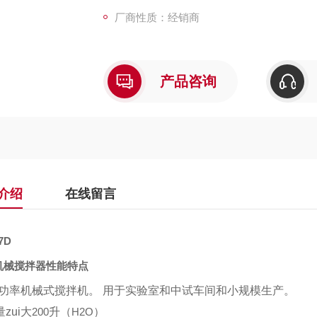
厂商性质：经销商
产品咨询
介绍
在线留言
7D
机械搅拌器性能特点
i大功率机械式搅拌机。 用于实验室和中试车间和小规模生产。
zui大
200
升（
H2O
）