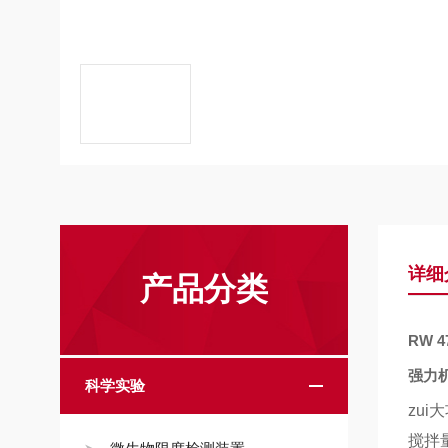
详细
产品分类
RW 4
强力
科学实验
zu
搅拌量