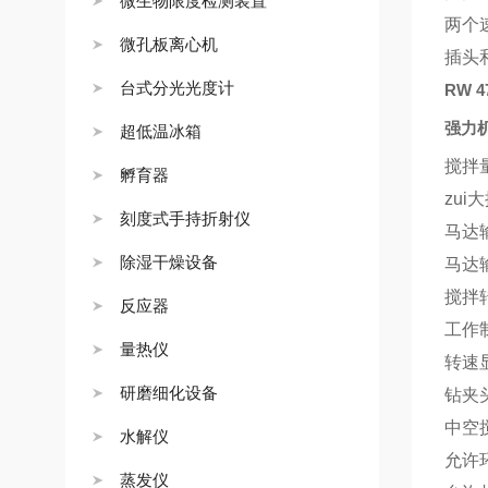
微生物限度检测装置
两个
微孔板离心机
插头
台式分光光度计
RW 4
强力
超低温冰箱
搅拌
孵育器
zui
刻度式手持折射仪
马达
除湿干燥设备
马达
搅拌
反应器
工作
量热仪
转速
研磨细化设备
钻夹
中空
水解仪
允许
蒸发仪