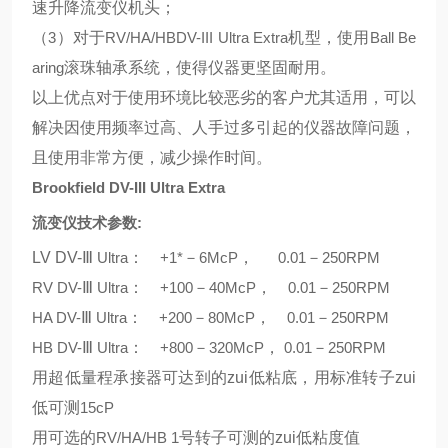
速升降流变仪机头；
（
3
）对于
RV/HA/HBDV-III Ultra Extra
机型，使用
Ball Be
aring
滚珠轴承系统，使得仪器更坚固耐用。
以上优点对于使用环境比较恶劣的客户尤其适用，可以
解决因使用频率过高、人手过多引起的仪器故障问题，
且使用非常方便，减少操作时间。
Brookfield DV-III Ultra Extra
流变仪技术参数
:
LV DV-
Ⅲ
Ultra
：
+1*
－
6McP
，
0.01
－
250RPM
RV DV-
Ⅲ
Ultra
：
+100
－
40McP
，
0.01
－
250RPM
HA DV-
Ⅲ
Ultra
：
+200
－
80McP
，
0.01
－
250RPM
HB DV-
Ⅲ
Ultra
：
+800
－
320McP
，
0.01
－
250RPM
用超低量程承接器可达到的zui低粘底，用标准转子zui
低可测
15cP
用可选的
RV/HA/HB 1
号转子可测的zui低粘度值