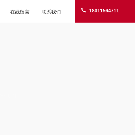
18011564711
在线留言
联系我们
TER
转粘度计