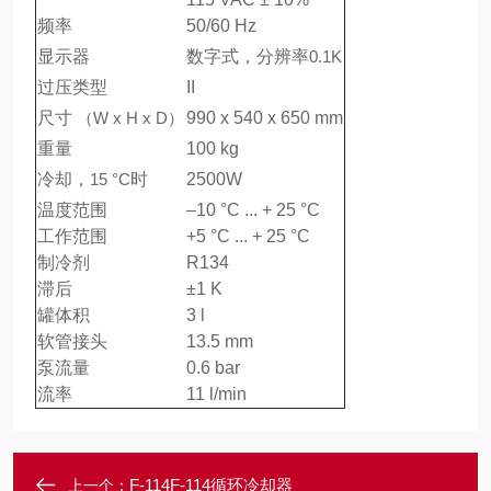
频率
50/60 Hz
显示器
数字式，分辨率
0.1K
过压类型
II
尺寸
（W x H x D）
990 x 540 x 650 mm
重量
100 kg
冷却，
15 °C
时
2500W
温度范围
–10 °C ... + 25 °C
工作范围
+5 °C ... + 25 °C
制冷剂
R134
滞后
±1 K
罐体积
3 l
软管接头
13.5 mm
泵流量
0.6 bar
流率
11 l/min
F-114F-114循环冷却器
上一个：