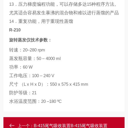
13
．压力梯度编程功能，可以存储多达
15
种程序方法。
尤其适合容易发生暴沸的混合物和难以进行蒸馏的产品
14
．重复功能，用于重现性蒸馏
R-210
旋转蒸发仪技术参数：
转速：
20–280 rpm
蒸发瓶容量：
50 – 4000 ml
功率：
60 W
工作电压：
100 – 240 V
尺寸
（L x H x D）
：
550 x 575 x 415 mm
防护等级：
21
水浴温度范围：
20 –180 ºC
B-415尾气吸收装置B-415尾气吸收装置
上一个：