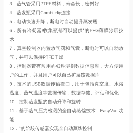
3
．蒸气管采用
PTFE
材料，寿命长，密封好
4
．蒸发瓶采用
Combi-clip
连接
5
．电动快速升降，断电时自动提升蒸发瓶
6
．所有冷凝器
/
收集瓶都可以提供*的
P+G
薄膜涂层技
术
7
．真空控制器内置放气阀和气囊，断电时可以自动放
气，并可以保持
PTFE
干燥
8
．控制器带有常用的
43
种溶剂数据信息库，大方便用
户的工作，并且用户可以自己扩展该数据库
9
．技术的
USB
数据传输接口，用于包括真空度、水浴
温度、蒸气温度等数据传输，数据存储、评估和优化
10
．控制蒸发瓶的自动升降和旋转
11
．基于蒸气压力检测的全自动蒸馏技术
---EasyVac
功
能
12
．*的阶段传感器实现全自动蒸馏控制