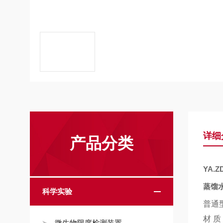
详细
产品分类
YA.Z
蒸馏
科学实验
普通
材 质
微生物限度检测装置