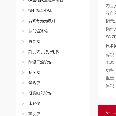
内置
微孔板离心机
双向
台式分光光度计
指示
操作
超低温冰箱
YA.Z
孵育器
技术
刻度式手持折射仪
容积
除湿干燥设备
电源
功率
反应器
重量
量热仪
体积
研磨细化设备
水解仪
蒸发仪