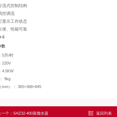
分流式控制结构
易控调流
灯显示工作状态
方便、性能可靠
D-5
参数
：
5
升
/
时
：
220V
：
4.5KW
：
9kg
（mm）
：
365×368×845
上一个：
SHZ32-400蒸馏水器
返回列表