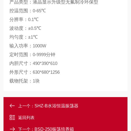
产品类型：液晶显示升级型无氟制冷环保型
控温范围：
0-65
℃
分辨率：
0.1
℃
波动度：±
0.5
℃
均匀度：±
1
℃
输入功率：
1000W
定时范围：
0-9999
分钟
内胆尺寸：
490*390*610
外形尺寸：
630*680*1256
载物托架：
1
块
SHZ-B水浴恒温振荡器
上一个：
返回列表
BSD-250振荡培养箱
下一个：