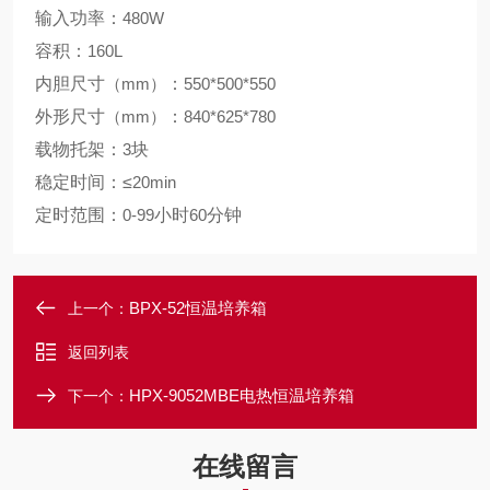
输入功率：
480W
容积：
160L
内胆尺寸
（mm）
：
550*500*550
外形尺寸
（mm）
：
840*625*780
载物托架：
3
块
稳定时间：≤
20min
定时范围：
0-99
小时
60
分钟
BPX-52恒温培养箱
上一个：
返回列表
HPX-9052MBE电热恒温培养箱
下一个：
在线留言