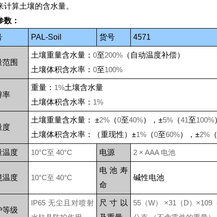
来计算土壤的含水量。
参数：
号
PAL-Soil
货号
4571
土壤重量含水量：
0
至
200%
（自动温度补偿）
量范围
土壤体积含水率：
0
至
100%
重量：
1%
土壤含水量
辨率
土壤体积含水率：
1%
土壤重量含水量：
±
2%
（
0
至
40%
），±
5%
（
41
至
100%
量度
土壤体积含水率：（重现性）±
1%
（
0
至
60%
），±
2%
量温度
10
°
C
至
40
°
C
电源
2
×
AAA
电池
电池寿
境温度
10
°
C
至
40
°
C
碱性电池
命
IP65
无尘且对喷射
尺寸以
55（W） ×31（D）×109
护等级