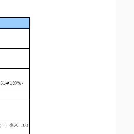
）
（
61
至
100%
）
（H）
毫米
, 100