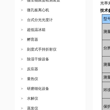
微生物限度检测装置
光率
微孔板离心机
技术
型
台式分光光度计
超低温冰箱
测
孵育器
分
刻度式手持折射仪
除湿干燥设备
测
反应器
测
量热仪
研磨细化设备
环
水解仪
保
蒸发仪