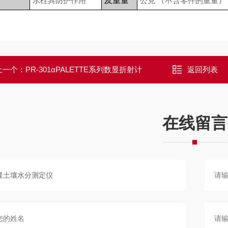
水柱具防护作用
及重量
公克
（
不含零件的重量
）
上一个：
PR-301αPALETTE系列数显折射计
返回列表
在线留言