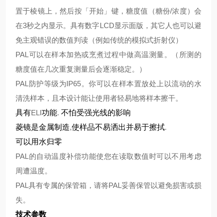
置于棱镜上，然后按「开始」键，糖度值（糖份
/
浓度）会
在
3
秒之内显示。具有数字
LCD
显示面版，其它人也可以避
免主观错误的数值判读（例如传统的模拟式折射仪）
PAL
可以在样本加热或烹煮过程中做高温测量。（所测的
糖度值在几次重复测量后会逐渐稳定。）
PAL
防护等级为
IP65
。你可以在样本置放处上以流动的水
清洗样本，且本设计能让使用者轻易地将样本擦干。
具有
ELI
功能
.
不怕受强光线的影响
菱镜是金属制造
,
使样品不易洒出并易于擦拭
.
可以用水归零
PAL
的自动温度补偿功能使您在读取数值时可以不用考虑
周遭温度。
PAL
具有专属的保管箱，请将
PAL
妥善保管以避免损害或损
失。
技术参数