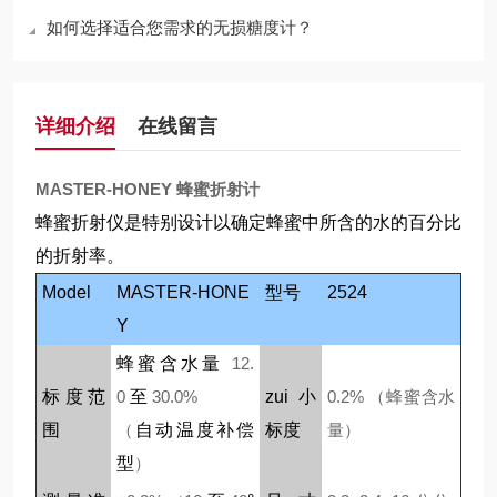
如何选择适合您需求的无损糖度计？
详细介绍
在线留言
MASTER-HONEY
蜂蜜折射计
蜂蜜折射仪是特别设计以确定蜂蜜中所含的水的百分比
的折射率。
Model
MASTER-HONE
型号
2524
Y
蜂蜜含水量
12.
标度范
0
至
30.0%
zui小
0.2% （
蜂蜜含水
围
（
自动温度补偿
标度
量
）
型
）