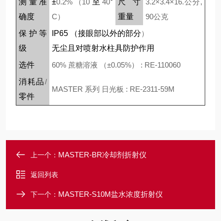
测量准
±
0.2% （10
至
40
°
尺寸
3.2
×
3.4
×
16.
公分
,
确度
C）
重量
90
公克
保护等
IP65 （
接眼部以外的部分
）
级
无尘且对喷射水柱具防护作用
选件
60%
蔗糖溶液
（±0.05%） : RE-110060
消耗品
/
MASTER
系列 日光板
: RE-2311-59M
零件
MASTER-BR冷却剂折射仪
上一个：
返回列表
MASTER-S10M盐水浓度折射仪
下一个：