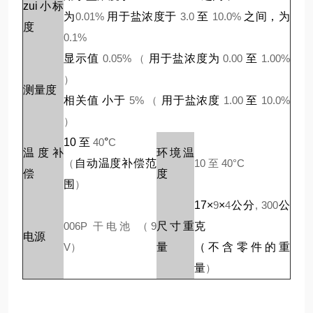
zui小标
为
0.01%
用于盐浓度于
3.0
至
10.0%
之间，为
度
0.1%
显示值
0.05% （
用于盐浓度为
0.00
至
1.00%
）
测量度
相关值 小于
5% （
用于盐浓度
1.00
至
10.0%
）
10
至
40
°
C
温度补
环境温
（
自动温度补偿范
10
至
40
°
C
偿
度
围
）
17
×
9
×
4
公分
, 300
公
006P
干电池
（9
尺寸重
克
电源
V）
量
（
不含零件的重
量
）