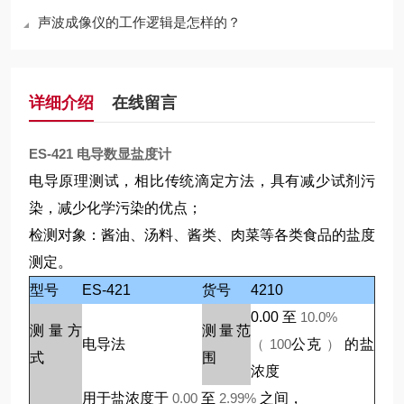
声波成像仪的工作逻辑是怎样的？
详细介绍
在线留言
ES-421
电导数显盐度计
电导原理测试，相比传统滴定方法，具有减少试剂污
染，减少化学污染的优点；
检测对象：酱油、汤料、酱类、肉菜等各类食品的盐度
测定。
型号
ES-421
货号
4210
0.00
至
10.0%
测量方
测量范
电导法
（ 100
公克
）
的盐
式
围
浓度
用于盐浓度于
0.00
至
2.99%
之间，