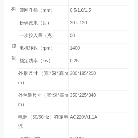
构
筛网孔径（mm）
0.5/1.0/1.5
粉碎效果（目）
30
～120
一次投入量（克）
50
控
电机转数（rpm）
1400
制
额定功率（kw）
0.25
外形尺寸（宽*深*高m
300*185*290
m）
外包装尺寸（宽*深*高m
350*225*340
m）
电源（50/60Hz）额定电
AC220V/1.1A
流