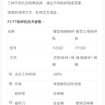
三种不同孔径筛网选择，满足不同粉碎细度需要。
便捷的清理方式，杜绝交叉感染 。
FZ FT
粉碎机技术参数：
名称
微型植物粉碎
微型土壤粉碎
机
机
型号
FZ102
FT102
方式
切割粉碎+筛
碰撞破碎+筛
网
网
性
允许工作时间
100%
能
外装
表面耐药品性涂装
粉碎室
压铸钢
结
破碎刀
合金钢
整体压铸钢