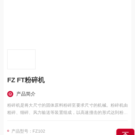
FZ FT粉碎机
产品简介
粉碎机是将大尺寸的固体原料粉碎至要求尺寸的机械。粉碎机由
粗碎、细碎、风力输送等装置组成，以高速撞击的形式达到粉碎
机之目的。利用风能一次成粉，取消了传统的筛选程序。主要应
用矿山，建材等多种行业中。
产品型号：FZ102