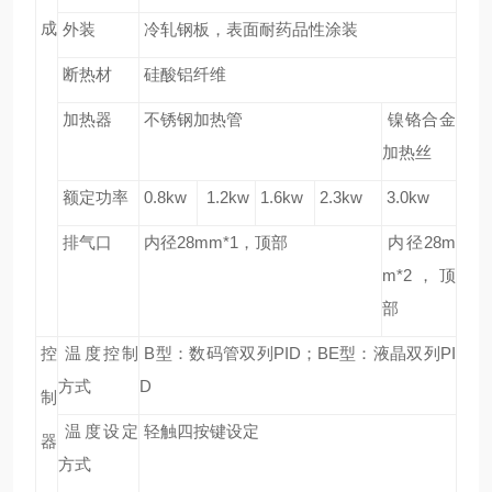
成
外装
冷轧钢板，表面耐药品性涂装
断热材
硅酸铝纤维
加热器
不锈钢加热管
镍铬合金
加热丝
额定功率
0.8kw
1.2kw
1.6kw
2.3kw
3.0kw
排气口
内径
28mm*1
，顶部
内径
28m
m*2
，顶
部
控
温度控制
B
型：数码管双列
PID
；
BE
型：液晶双列
PI
方式
D
制
温度设定
轻触四按键设定
器
方式