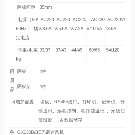
隔板间距
35mm
电源（50/
AC220
AC220
AC220
AC220
AC220V/
60Hz）额
V/3.6A
V/5.5A
V/7.2A
V/10.5A
13.6A
定电流
净重
/
毛重
33/37
37/43
44/49
60/66
94/120
kg
附
隔板
2
件
属
隔板架
4
件
品
可增加配置
隔板、
RS485
接口、打印机、记录仪、外
部通讯、远程控制、程序控温仪
、无线短
信报警、
U
盘数据储存
备
GX230B/BE
无调速风机