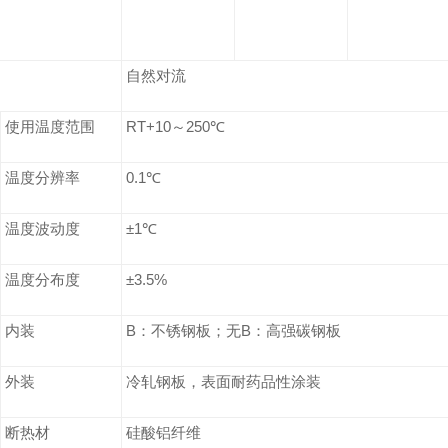
自然对流
使用温度范围
RT+10
～
250
℃
温度分辨率
0.1
℃
温度波动度
±1
℃
温度分布度
±3.5%
内装
B
：不锈钢板；无
B
：高强碳钢板
外装
冷轧钢板，表面耐药品性涂装
断热材
硅酸铝纤维