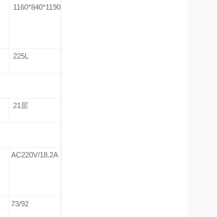
1160*840*1190
225L
21
层
A
AC220V/18.2A
73/92