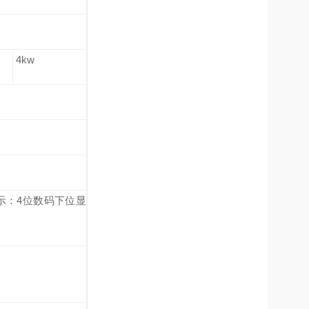
4kw
示：
4
位数码下位显