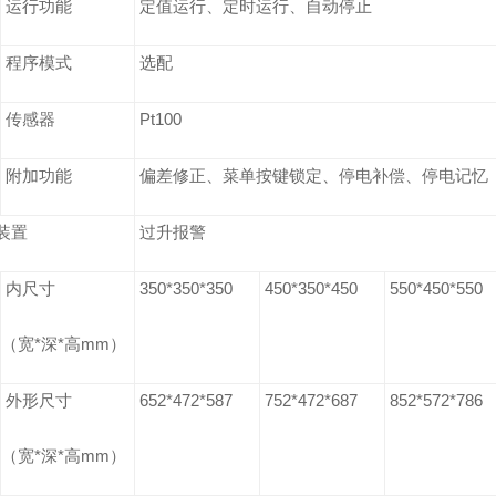
运行功能
定值运行、定时运行、自动停止
程序模式
选配
传感器
Pt100
附加功能
偏差修正、菜单按键锁定、停电补偿、停电记忆
装置
过升报警
内尺寸
350*350*350
450*350*450
550*450*550
（宽*深*高mm）
外形尺寸
652*472*587
752*472*687
852*572*786
（宽*深*高mm）