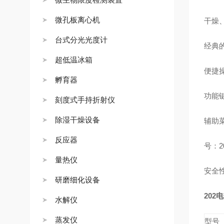
微孔板离心机
干燥
台式分光光度计
经典
超低温冰箱
便捷
孵育器
功能
刻度式手持折射仪
除湿干燥设备
辅助
反应器
号：
2
量热仪
安全
研磨细化设备
202
电
水解仪
蒸发仪
型号