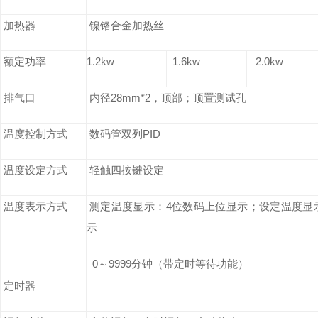
加热器
镍铬合金加热丝
额定功率
1.2kw
1.6kw
2.0kw
排气口
内径
28mm*2
，顶部；顶置测试孔
温度控制方式
数码管双列
PID
温度设定方式
轻触四按键设定
温度表示方式
测定温度显示：
4
位数码上位显示；设定温度显
示
0
～
9999
分钟（带定时等待功能）
定时器