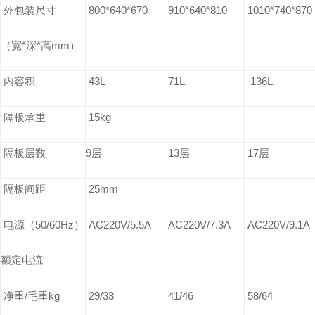
外包装尺寸
800*640*670
910*640*810
1010*740*870
（宽*深*高mm）
内容积
43L
71L
136L
隔板承重
15kg
隔板层数
9
层
13
层
17
层
隔板间距
25mm
电源（
50/60Hz
）
AC220V/5.5A
AC220V/7.3A
AC220V/9.1
额定电流
净重
/
毛重
kg
29/33
41/46
58/64