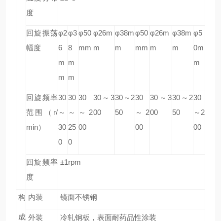
度
回旋振荡
φ2
φ3
φ50
φ26m
φ38m
φ50
φ26m
φ38m
φ5
幅度
6
8
mm
m
m
mm
m
m
0m
m
m
m
m
m
回旋频率
30
30
30
30
～3
30
～2
30
30
～3
30
～2
30
范围（r/
～
～
～2
00
50
～2
00
50
～2
min）
30
25
00
00
00
0
0
回旋频率
±1rpm
度
构
内装
镜面不锈钢
成
外装
冷轧钢板，表面耐药品性涂装