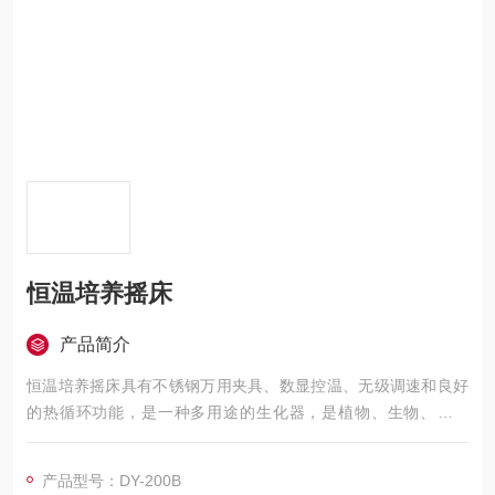
恒温培养摇床
产品简介
恒温培养摇床具有不锈钢万用夹具、数显控温、无级调速和良好
的热循环功能，是一种多用途的生化器，是植物、生物、微生
物、遗传、病毒、环保、医学等科研，教育和生产部门作密培养
制备*的实验室设备，适用于各大中院校、油化工、卫生防疫、环
产品型号：DY-200B
境监测等科研部门作生物、生化、细胞、菌种等各种液态、固态