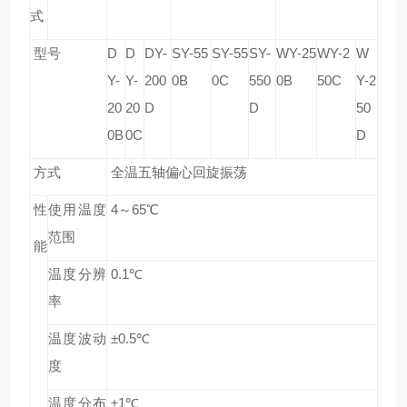
式
型号
D
D
DY-
SY-55
SY-55
SY-
WY-25
WY-2
W
Y-
Y-
200
0B
0C
550
0B
50C
Y-2
20
20
D
D
50
0B
0C
D
方式
全温五轴偏心回旋振荡
性
使用温度
4
～65
℃
范围
能
温度分辨
0.1
℃
率
温度波动
±0.5
℃
度
温度分布
±1
℃