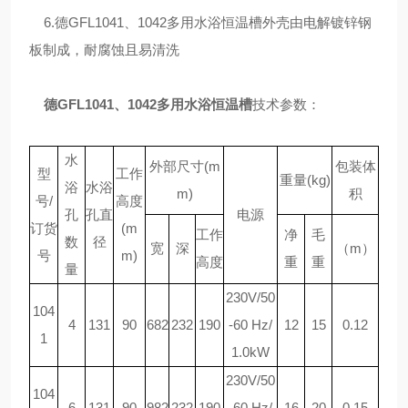
6.德GFL1041、1042多用水浴恒温槽外壳由电解镀锌钢
板制成，耐腐蚀且易清洗
德GFL1041、1042多用水浴恒温槽
技术参数：
水
外部尺寸(m
包装体
型
工作
重量(kg)
浴
水浴
m)
积
号/
高度
孔
孔直
电源
订货
(m
工作
净
毛
数
径
宽
深
（m）
号
m)
高度
重
重
量
230V/50
104
4
131
90
682
232
190
-60 Hz/
12
15
0.12
1
1.0kW
230V/50
104
6
131
90
982
232
190
-60 Hz/
16
20
0.15