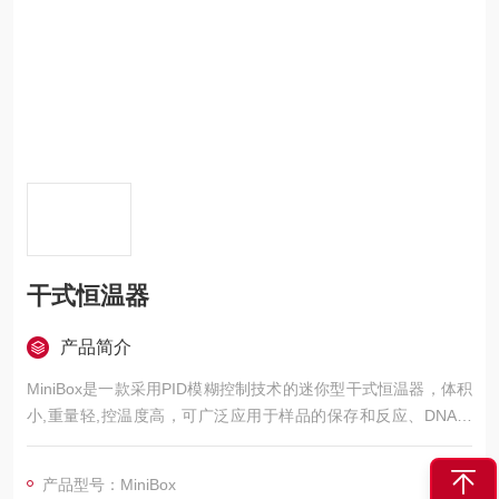
干式恒温器
产品简介
MiniBox是一款采用PID模糊控制技术的迷你型干式恒温器，体积
小,重量轻,控温度高，可广泛应用于样品的保存和反应、DNA扩
增和电泳的预变性、血清凝固等。适用于车上、船上等任何有10
0-240V电源的场合。
产品型号：MiniBox