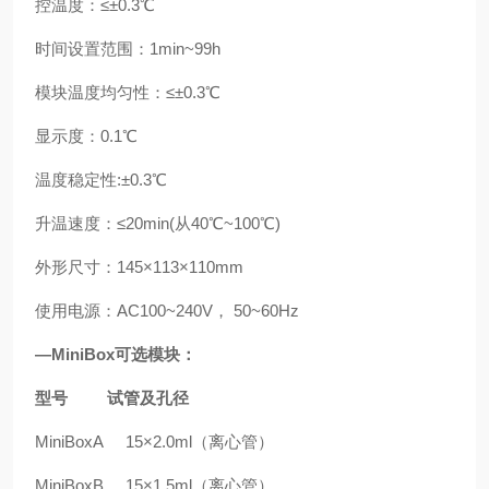
控温度：≤±0.3℃
时间设置范围：1min~99h
模块温度均匀性：≤±0.3℃
显示度：0.1℃
温度稳定性:±0.3℃
升温速度：≤20min(从40℃~100℃)
外形尺寸：145×113×110mm
使用电源：AC100~240V， 50~60Hz
—MiniBox可选模块：
型号 试管及孔径
MiniBoxA 15
×2.0ml（离心管）
MiniBoxB 15
×1.5ml（
离心管
）