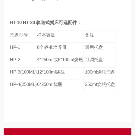
HT-10 HT-20
轨道式摇床可选配件：
托盘型号
样本容量
备注
HP-1
8
个标准培养皿
通用托盘
HP-2
4*250ml
或
6*100ml
烧瓶
可调托盘
HP-3(100ML)
12*100ml
烧瓶
100ml
烧瓶托盘
HP-4(250ML)
6*250ml
烧瓶
250ml
烧瓶托盘