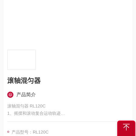
滚轴混匀器
产品简介
滚轴混匀器 RL120C
1、摇摆和滚动复合运动轨迹
2、机芯悬浮式设计，低噪音，长寿命
3、滚轴为PC塑料，耐腐蚀，耐摩擦，易清洁
产品型号：RL120C
4、不锈钢导水托盘，有效防止液体泄漏对仪器造成的污染