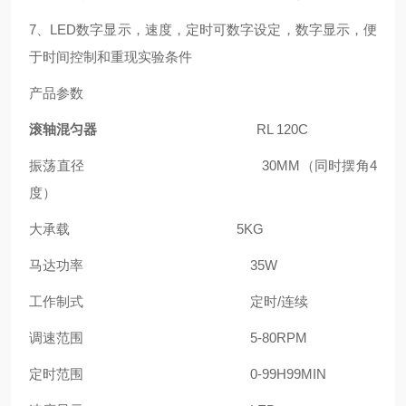
7
、
LED
数字显示，速度，定时可数字设定，数字显示，便
于时间控制和重现实验条件
产品参数
滚轴混匀器
RL 120C
振荡直径
30MM
（同时摆角
4
度）
大承载
5KG
马达功率
35W
工作制式
定时
/
连续
调速范围
5-80RPM
定时范围
0-99H99MIN