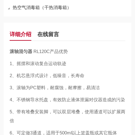
热空气消毒箱（干热消毒箱）
详细介绍
在线留言
滚轴混匀器
RL120C产品优势
1、
摇摆和滚动复合运动轨迹
2、
机芯悬浮式设计，低噪音，长寿命
3、
滚轴为
PC
塑料，耐腐蚀，耐摩擦，易清洁
4、
不锈钢导水托盘，有效防止液体泄漏对仪器造成的污染
5
、带有堆叠安装脚，可以双层堆叠，使用通道可以扩展两
倍
6
、可定做
3
通道，适用于
500ml
以上篮盖瓶或其它瓶体