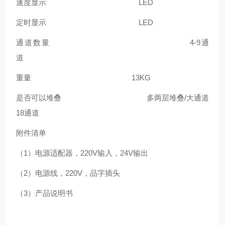
速度显示
LED
定时显示
LED
通道数量
4-9
通
道
重量
13KG
是否可以堆叠
多两层堆叠
/
大通道
18
通道
附件清单
（
1
）电源适配器，
220V
输入，
24V
输出
（
2
）电源线，
220V
，品字插头
（
3
）产品说明书