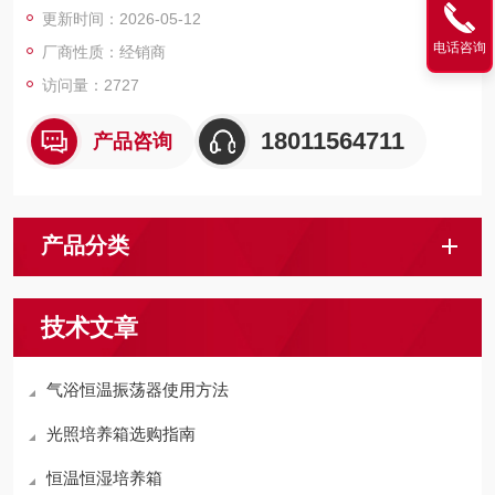
更新时间：2026-05-12
5、带有堆叠安装脚，可以双层堆叠，使用通道可以扩展两倍
电话咨询
6、可定做3通道，适用于500ml以上篮盖瓶或其它瓶体
厂商性质：经销商
7、LED数字显示，速度，定时可数字设定，数字显示，便于时间
访问量：2727
控制和重现实验条件
18011564711
产品咨询
产品分类
技术文章
气浴恒温振荡器使用方法
光照培养箱选购指南
恒温恒湿培养箱