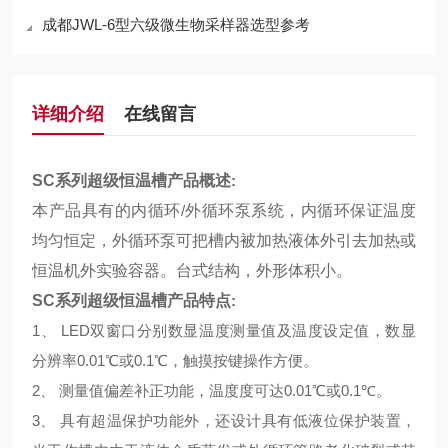
成都JWL-6型六级微生物采样器选型参考
详细介绍
在线留言
SC系列超级恒温槽产品概述
:
本产品具有的内循环
/
外循环泵系统，内循环保证温度
均匀恒定，外循环泵可把槽内被加热液体外引去加热或
恒温机外实验容器。台式结构，外形体积小。
SC系列超级恒温槽产品特点
:
1
、
LED
双窗口分别数显温度测量值及温度设定值，数显
分辨率
0.01
℃或
0.1
℃，触摸按键操作方便。
2
、 测量值偏差补正功能，温度度可达
0.01
℃或
0.1
℃。
3
、 具有超温保护功能外，还设计具有低液位保护装置，